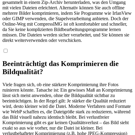
gesammelt in einem Zip-Archiv herunterladen, was den Umgang
mit vielen Dateien erleichtert. Alternativ können Sie auch offline
mehrere Bilder komprimieren, indem Sie Programme wie IrfanView
oder GIMP verwenden, die Stapelverarbeitung anbieten. Doch der
Online-Weg mit CompressIMG ist oft komfortabler und schneller,
da Sie keine komplizierten Bildbearbeitungsprogramme lernen
müssen. Die Dateien werden sicher verarbeitet, und Sie können sie
direkt weiterverwenden oder verschicken.
Beeinträchtigt das Komprimieren die
Bildqualität?
Viele fragen sich, ob eine stärkere Komprimierung ihre Fotos
ruinieren könnte. Tatsache ist: Ein gewisses Maß an Komprimierung
lässt sich meist anwenden, ohne die Bildqualität sichtbar zu
beeinträchtigen. In der Regel gilt: Je stärker die Qualität reduziert
wird, desto kleiner wird die Datei. Moderne Verfahren und Formate
wie WebP schaffen es, die Dateigröße stark zu reduzieren, während
das Bild visuell nahezu identisch bleibt. Bei verlustfreier
Komprimierung gibt es gar keinen Qualitätsverlust – das Bild sieht
exakt so aus wie vorher, nur die Datei ist kleiner. Bei
verlustbehafteter Komprimierung (z.B. hohe JPEG-Kompression)