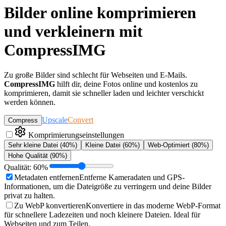
Bilder online komprimieren
und verkleinern mit
CompressIMG
Zu große Bilder sind schlecht für Webseiten und E-Mails.
CompressIMG
hilft dir, deine Fotos online und kostenlos zu
komprimieren, damit sie schneller laden und leichter verschickt
werden können.
Upscale
Convert
Compress
Komprimierungseinstellungen
Sehr kleine Datei
(40%)
Kleine Datei
(60%)
Web-Optimiert
(80%)
Hohe Qualität
(90%)
Qualität
:
60
%
Metadaten entfernen
Entferne Kameradaten und GPS-
Informationen, um die Dateigröße zu verringern und deine Bilder
privat zu halten.
Zu WebP konvertieren
Konvertiere in das moderne WebP-Format
für schnellere Ladezeiten und noch kleinere Dateien. Ideal für
Webseiten und zum Teilen.