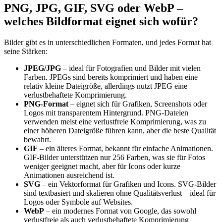
PNG, JPG, GIF, SVG oder WebP –
welches Bildformat eignet sich wofür?
Bilder gibt es in unterschiedlichen Formaten, und jedes Format hat
seine Stärken:
JPEG/JPG
– ideal für Fotografien und Bilder mit vielen
Farben. JPEGs sind bereits komprimiert und haben eine
relativ kleine Dateigröße, allerdings nutzt JPEG eine
verlustbehaftete Komprimierung.
PNG-Format
– eignet sich für Grafiken, Screenshots oder
Logos mit transparentem Hintergrund. PNG-Dateien
verwenden meist eine verlustfreie Komprimierung, was zu
einer höheren Dateigröße führen kann, aber die beste Qualität
bewahrt.
GIF
– ein älteres Format, bekannt für einfache Animationen.
GIF-Bilder unterstützen nur 256 Farben, was sie für Fotos
weniger geeignet macht, aber für Icons oder kurze
Animationen ausreichend ist.
SVG
– ein Vektorformat für Grafiken und Icons. SVG-Bilder
sind textbasiert und skalieren ohne Qualitätsverlust – ideal für
Logos oder Symbole auf Websites.
WebP
– ein modernes Format von Google, das sowohl
verlustfreie als auch verlustbehaftete Komprimierung