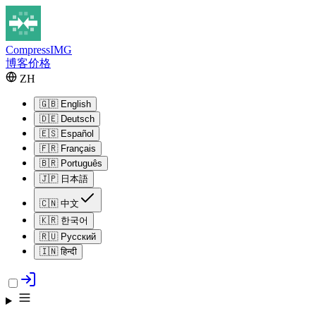
Compress
IMG
博客
价格
ZH
🇬🇧
English
🇩🇪
Deutsch
🇪🇸
Español
🇫🇷
Français
🇧🇷
Português
🇯🇵
日本語
🇨🇳
中文
🇰🇷
한국어
🇷🇺
Русский
🇮🇳
हिन्दी