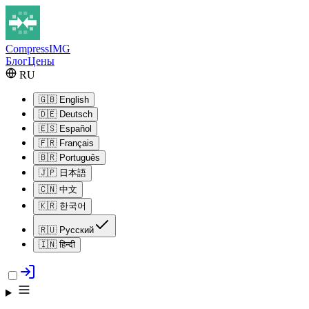
Compress
IMG
Блог
Цены
RU
🇬🇧
English
🇩🇪
Deutsch
🇪🇸
Español
🇫🇷
Français
🇧🇷
Português
🇯🇵
日本語
🇨🇳
中文
🇰🇷
한국어
🇷🇺
Русский
🇮🇳
हिन्दी